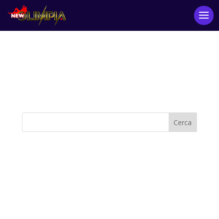
Nessun risultato
La pagina richiesta non è stata trovata. Affina la tua
ricerca, o utilizza la barra di navigazione qui sopra per
trovare il post.
Cerca
Articoli recenti
Commenti recenti
Nessun commento da mostrare.